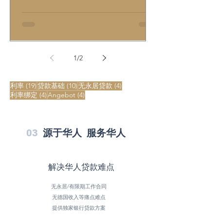
1
/
2
19 篇文章
10 篇文章
4 篇文章
利率
(19)
贷款基础
(10)
无永居贷款
(4)
4 篇文章
4 篇文章
利率绑定
(4)
Angebot
(4)
03
源于华人 服务华人
解决华人贷款难点
无永居/有限期工作合同
无德国收入等痛点难点
提供独家银行贷款方案