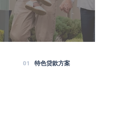
🏠 房价评估
% 利率查询
预约咨询
我们的谷歌评价
01
特色贷款方案
非永居贷款
德国雇员 + 非永居签证