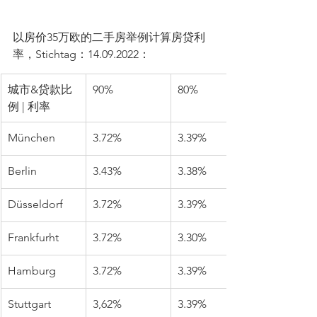
以房价35万欧的二手房举例计算房贷利
率，Stichtag：14.09.2022：
城市&贷款比
90%
80%
例 | 利率
München
3.72%
3.39%
Berlin
3.43%
3.38%
Düsseldorf
3.72%
3.39%
Frankfurht
3.72%
3.30%
Hamburg
3.72%
3.39%
Stuttgart
3,62%
3.39%