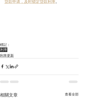
贷款申请，及时锁定贷款利率
。
標記：
利率
利率更新
查看全部
相關文章