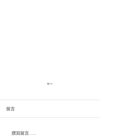
留言
撰寫留言......
今日无永居利率低至
利率下降，今日