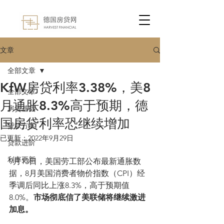
文章
全部文章
KfW房贷利率3.38%，美8
全部文章
月通胀8.3%高于预期，德
房贷基础
国房贷利率恐继续增加
贷款方案
已更新：
2022年9月29日
贷款进阶
利率更新
9月13日，美国劳工部公布最新通胀数
据，8月美国消费者物价指数（CPI）经
季调后同比上涨8.3%，高于预期值
8.0%。
市场彻底信了美联储将继续激进
加息。