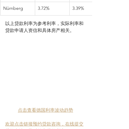
Nürnberg
3.72%
3.39%
以上贷款利率为参考利率，实际利率和
贷款申请人资信和具体房产相关。
点击查看德国利率波动趋势
欢迎点击链接预约贷款咨询，在线提交